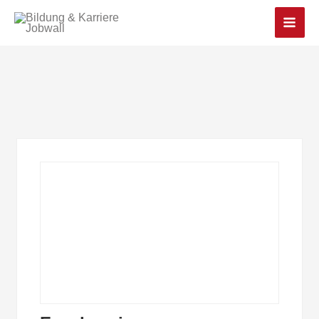
Main
Men