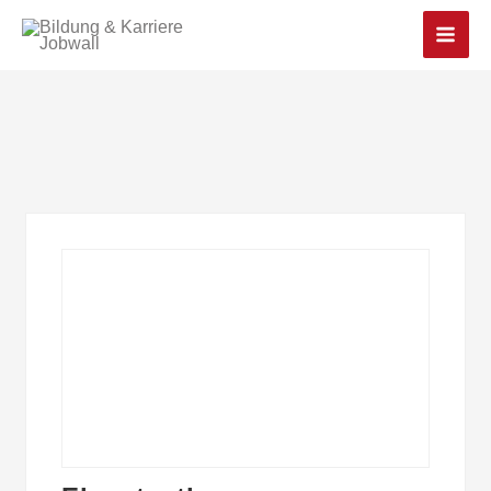
Main
Men