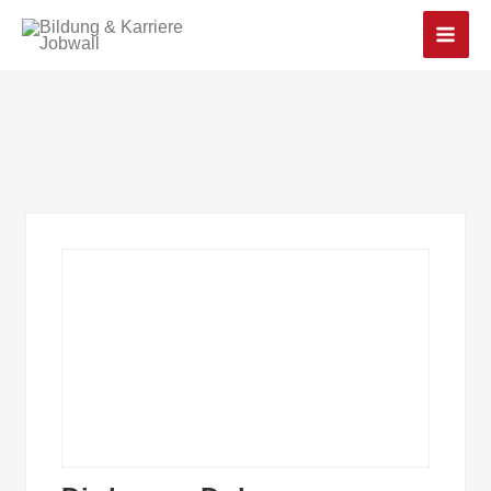
Main
Men