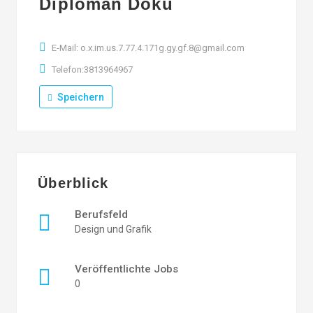
Diploman Doku
E-Mail: o.x.im.us.7.77.4.171g.gy.gf.8@gmail.com
Telefon:3813964967
Speichern
Überblick
Berufsfeld
Design und Grafik
Veröffentlichte Jobs
0