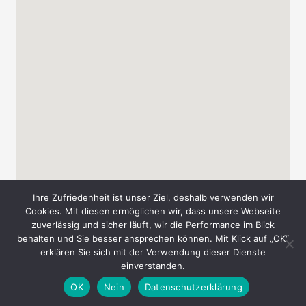
Ihre Zufriedenheit ist unser Ziel, deshalb verwenden wir
Cookies. Mit diesen ermöglichen wir, dass unsere Webseite
zuverlässig und sicher läuft, wir die Performance im Blick
behalten und Sie besser ansprechen können. Mit Klick auf „OK“
Copyright © 2026 Messe-Süd A. & T. Schmid GbR
erklären Sie sich mit der Verwendung dieser Dienste
einverstanden.
AGB
Datenschutz
Impressum
Kontakt
OK
Nein
Datenschutzerklärung