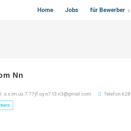
Home
Jobs
für Bewerber
lom Nn
l: o.x.im.us.7.77jf.oy.n7.t3.n3@gmail.com
Telefon:62
chern