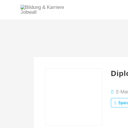
Dip
E-Mai
Spei