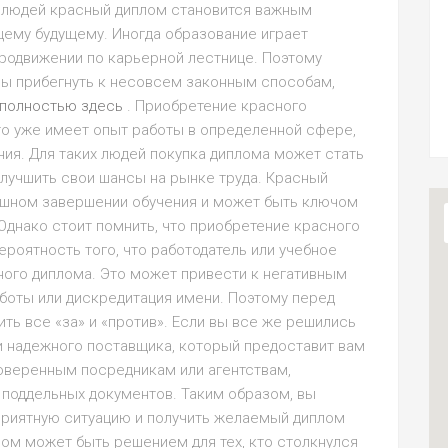
х людей красный диплом становится важным
щему будущему. Иногда образование играет
родвижении по карьерной лестнице. Поэтому
вы прибегнуть к несовсем законным способам,
 полностью здесь
. Приобретение красного
то уже имеет опыт работы в определенной сфере,
ия. Для таких людей покупка диплома может стать
лучшить свои шансы на рынке труда. Красный
ешном завершении обучения и может быть ключом
днако стоит помнить, что приобретение красного
роятность того, что работодатель или учебное
ого диплома. Это может привести к негативным
аботы или дискредитация имени. Поэтому перед
ть все «за» и «против». Если вы все же решились
ти надежного поставщика, который предоставит вам
оверенным посредникам или агентствам,
поддельных документов. Таким образом, вы
приятную ситуацию и получить желаемый диплом
лом может быть решением для тех, кто столкнулся