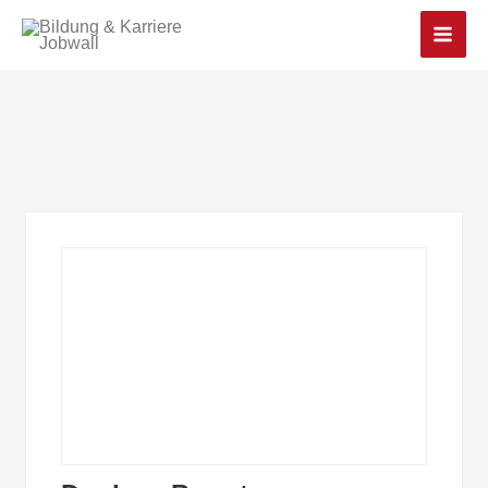
Main
Men