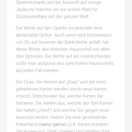
Spielmechanik und die Aussicht auf riesige
Jackpots machen sie zur ersten Wahl für
Glücksspielfans auf der ganzen Welt.
Die Wette auf den Spieler ist ebenfalls eine
akzeptable Option. Auch wenn eine Kommission
von 5% auf Gewinne der Bank-Wette anfällt, hat
diese Wette den kleinsten Hausvorteil von allen
drei Optionen. Die Wette auf ein Unentschieden
sollte man aufgrund des sehr hohen Hausvorteils
auf jeden Fall meiden.
Der Draw: Sie klicken auf „Draw“ und die nicht
gehaltenen Karten werden durch neue Karten
ersetzt. Entscheiden Sie, welche Karten Sie
behalten: Sie wählen aus, welche der fünf Karten
Sie halten („Hold“) und welche Sie gegen neue
tauschen wollen. Haben Sie eine gewinnende
Pokerhand
casino games
(z.B. Karten erhalten:
Sie klicken auf „Deal“ (Geben) und erhalten fünf