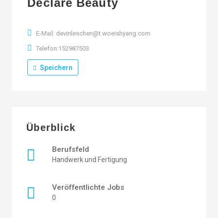
Declare Beauty
E-Mail: devinleschen@t.woeishyang.com
Telefon:152987503
Speichern
Überblick
Berufsfeld
Handwerk und Fertigung
Veröffentlichte Jobs
0