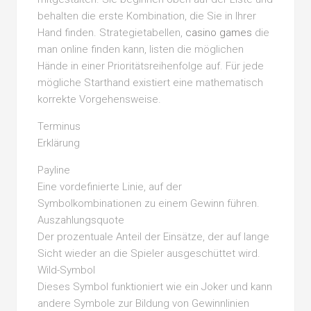
behalten die erste Kombination, die Sie in Ihrer
Hand finden. Strategietabellen,
casino games
die
man online finden kann, listen die möglichen
Hände in einer Prioritätsreihenfolge auf. Für jede
mögliche Starthand existiert eine mathematisch
korrekte Vorgehensweise.
Terminus
Erklärung
Payline
Eine vordefinierte Linie, auf der
Symbolkombinationen zu einem Gewinn führen.
Auszahlungsquote
Der prozentuale Anteil der Einsätze, der auf lange
Sicht wieder an die Spieler ausgeschüttet wird.
Wild-Symbol
Dieses Symbol funktioniert wie ein Joker und kann
andere Symbole zur Bildung von Gewinnlinien