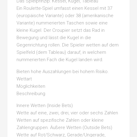
Das Spielprinzip: Kessel, Kugel, Tableau
Ein Roulette-Spiel umfasst einen Kessel mit 37
(europäische Variante) oder 38 (amerikanische
Variante) nummerierten Taschen sowie eine
kleine Kugel. Der Croupier setzt das Rad in
Bewegung und lässt die Kugel in die
Gegenrichtung rollen. Die Spieler wetten auf dem
Spielfeld (dem Tableau) darauf, in welchem
nummerierten Fach die Kugel landen wird.
Bieten hohe Auszahlungen bei hohem Risiko.
Wettart
Möglichkeiten
Beschreibung
Innere Wetten (Inside Bets)
Wette auf eine, zwei, drei, vier oder sechs Zahlen
Wetten auf spezifische Zahlen oder kleine
Zahlengruppen. Äußere Wetten (Outside Bets)
Wette auf Rot/Schwarz, Gerade/Ungerade,