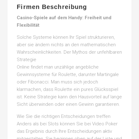
Firmen Beschreibung
Casino-Spiele auf dem Handy: Freiheit und
Flexibilität
Solche Systeme können Ihr Spiel strukturieren,
aber sie ändern nichts an den mathematischen
Wahrscheinlichkeiten. Der Mythos der unfehlbaren
Strategie
Online findet man unzählige angebliche
Gewinnsysteme für Roulette, darunter Martingale
oder Fibonacci. Man muss sich jedoch
klarmachen, dass Roulette ein pures Glücksspiel
ist. Keine Strategie kann den Hausvorteil auf lange
Sicht überwinden oder einen Gewinn garantieren.
Wie Sie die richtigen Entscheidungen treffen
Anders als bei Slots können Sie bei Video Poker
das Ergebnis durch Ihre Entscheidungen aktiv
mitgestalten. Sie beginnen oben auf der Liste und