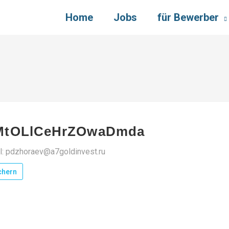
Home
Jobs
für Bewerber
MtOLlCeHrZOwaDmda
l: pdzhoraev@a7goldinvest.ru
chern