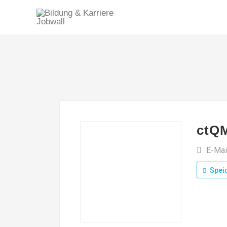
ctQ
E-Mai
Spei