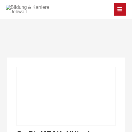
Main
Men