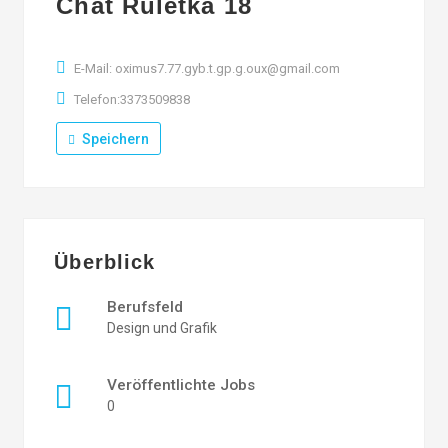
Chat Ruletka 18
E-Mail: oximus7.77.gyb.t.gp.g.oux@gmail.com
Telefon:3373509838
Speichern
Überblick
Berufsfeld
Design und Grafik
Veröffentlichte Jobs
0