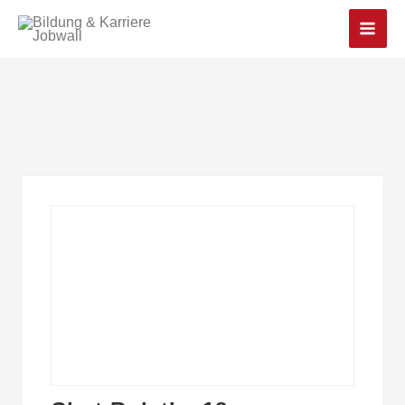
Main
Men