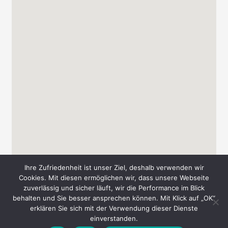
Ihre Zufriedenheit ist unser Ziel, deshalb verwenden wir
Cookies. Mit diesen ermöglichen wir, dass unsere Webseite
zuverlässig und sicher läuft, wir die Performance im Blick
behalten und Sie besser ansprechen können. Mit Klick auf „OK“
Copyright © 2026 Messe-Süd A. & T. Schmid GbR
erklären Sie sich mit der Verwendung dieser Dienste
einverstanden.
AGB
Datenschutz
Impressum
Kontakt