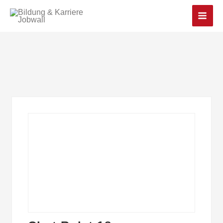
Main
Men