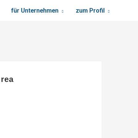
für Unternehmen
zum Profil
orea