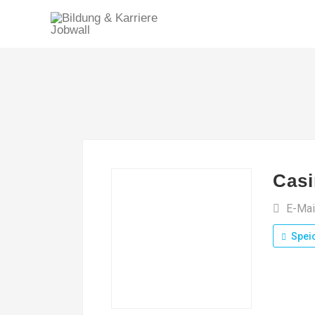
Casi
E-Mai
Spei