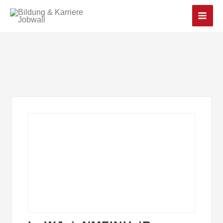
Main
Men