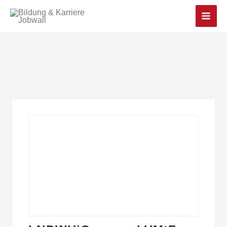
Main
Men