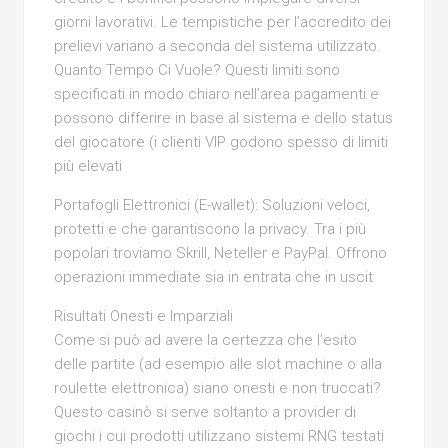
giorni lavorativi. Le tempistiche per l’accredito dei
prelievi variano a seconda del sistema utilizzato.
Quanto Tempo Ci Vuole? Questi limiti sono
specificati in modo chiaro nell’area pagamenti e
possono differire in base al sistema e dello status
del giocatore (i clienti VIP godono spesso di limiti
più elevati
Portafogli Elettronici (E-wallet): Soluzioni veloci,
protetti e che garantiscono la privacy. Tra i più
popolari troviamo Skrill, Neteller e PayPal. Offrono
operazioni immediate sia in entrata che in uscit
Risultati Onesti e Imparziali
Come si può ad avere la certezza che l’esito
delle partite (ad esempio alle slot machine o alla
roulette elettronica) siano onesti e non truccati?
Questo casinò si serve soltanto a provider di
giochi i cui prodotti utilizzano sistemi RNG testati