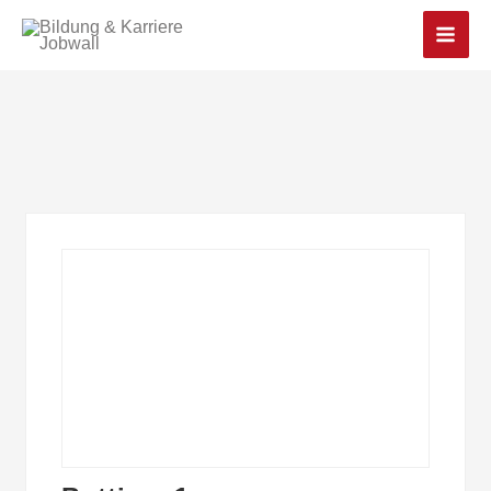
Main
Men