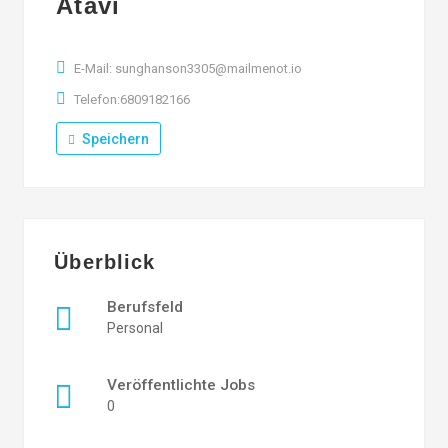
Atavi
E-Mail: sunghanson3305@mailmenot.io
Telefon:6809182166
Speichern
Überblick
Berufsfeld
Personal
Veröffentlichte Jobs
0