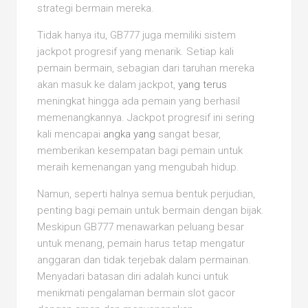
strategi bermain mereka.
Tidak hanya itu, GB777 juga memiliki sistem
jackpot progresif yang menarik. Setiap kali
pemain bermain, sebagian dari taruhan mereka
akan masuk ke dalam jackpot,
yang terus
meningkat hingga ada pemain yang berhasil
memenangkannya. Jackpot progresif ini sering
kali mencapai
angka yang
sangat besar,
memberikan kesempatan bagi pemain untuk
meraih kemenangan yang mengubah hidup.
Namun, seperti halnya semua bentuk perjudian,
penting bagi pemain untuk bermain dengan bijak.
Meskipun GB777 menawarkan peluang besar
untuk menang, pemain harus tetap mengatur
anggaran dan tidak terjebak dalam permainan.
Menyadari batasan diri adalah kunci untuk
menikmati pengalaman bermain slot gacor