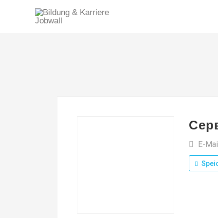
Сер
E-Mai
Spei