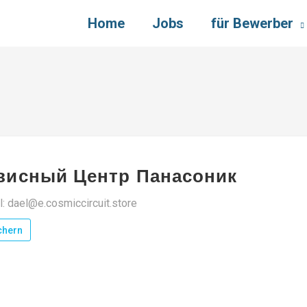
Home
Jobs
für Bewerber
висный Центр Панасоник
l: dael@e.cosmiccircuit.store
chern