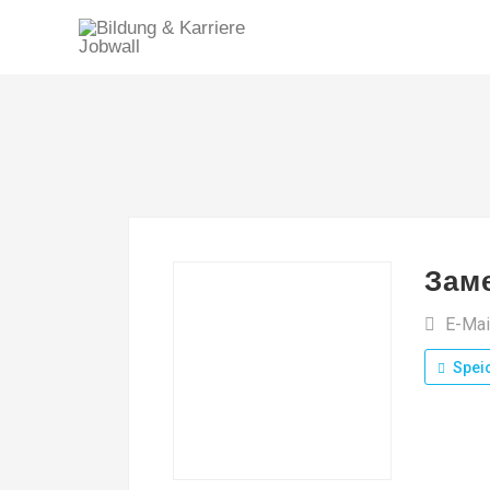
Зам
E-Mai
Spei