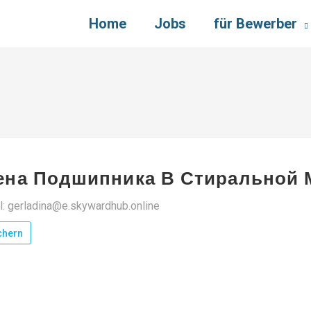
Home
Jobs
für Bewerber
ена Подшипника В Стиральной 
l: gerladina@e.skywardhub.online
chern