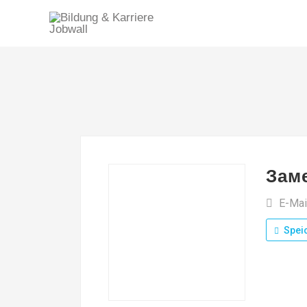
Зам
E-Mai
Spei