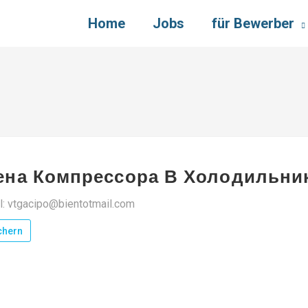
Home
Jobs
für Bewerber
ена Компрессора В Холодильни
l: vtgacipo@bientotmail.com
chern