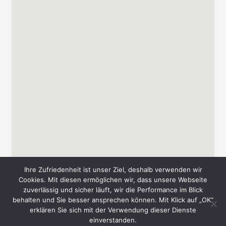
Ihre Zufriedenheit ist unser Ziel, deshalb verwenden wir
Cookies. Mit diesen ermöglichen wir, dass unsere Webseite
zuverlässig und sicher läuft, wir die Performance im Blick
behalten und Sie besser ansprechen können. Mit Klick auf „OK“
Copyright © 2026 Messe-Süd A. & T. Schmid GbR
erklären Sie sich mit der Verwendung dieser Dienste
einverstanden.