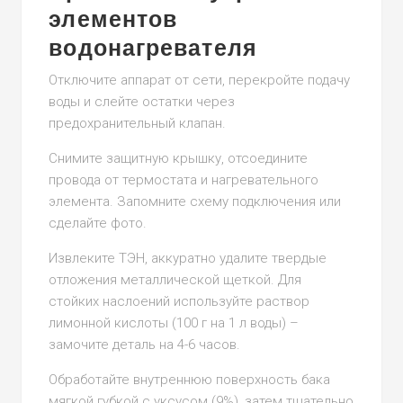
элементов
водонагревателя
Отключите аппарат от сети, перекройте подачу
воды и слейте остатки через
предохранительный клапан.
Снимите защитную крышку, отсоедините
провода от термостата и нагревательного
элемента. Запомните схему подключения или
сделайте фото.
Извлеките ТЭН, аккуратно удалите твердые
отложения металлической щеткой. Для
стойких наслоений используйте раствор
лимонной кислоты (100 г на 1 л воды) –
замочите деталь на 4-6 часов.
Обработайте внутреннюю поверхность бака
мягкой губкой с уксусом (9%), затем тщательно