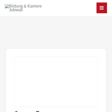
Main
Men