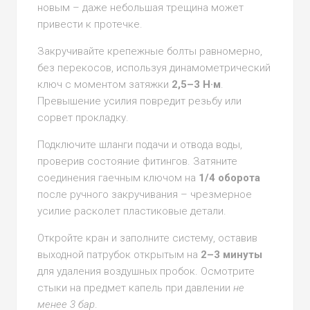
новым – даже небольшая трещина может
привести к протечке.
Закручивайте крепежные болты равномерно,
без перекосов, используя динамометрический
ключ с моментом затяжки
2,5–3 Н·м
.
Превышение усилия повредит резьбу или
сорвет прокладку.
Подключите шланги подачи и отвода воды,
проверив состояние фитингов. Затяните
соединения гаечным ключом на
1/4 оборота
после ручного закручивания – чрезмерное
усилие расколет пластиковые детали.
Откройте кран и заполните систему, оставив
выходной патрубок открытым на
2–3 минуты
для удаления воздушных пробок. Осмотрите
стыки на предмет капель при давлении
не
менее 3 бар
.